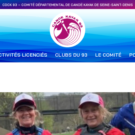
CDCK 93 – COMITÉ DÉPARTEMENTAL DE CANOË KAYAK DE SEINE-SAINT-DENIS
CTIVITÉS LICENCIÉS
CLUBS DU 93
LE COMITÉ
P