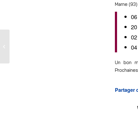
Marne (93)
06
20
02
Rencontre de Kayak
04
Polo 2025, 1er arrêt :
La Courneuve !
Un bon m
Prochaines
Partager 