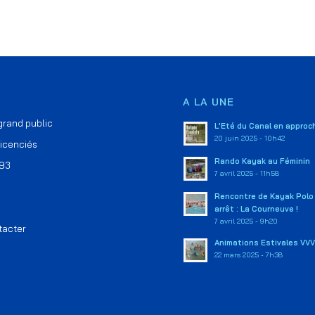
A LA UNE
 grand public
L’Eté du Canal en approch
20 juin 2025 - 10h42
licenciés
Rando Kayak au Féminin
 93
7 avril 2025 - 11h58
Rencontre de Kayak Polo 
arrêt : La Courneuve !
7 avril 2025 - 9h20
tacter
Animations Estivales VV
22 mars 2025 - 7h38