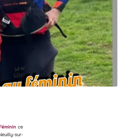
Féminin
ce
uilly-sur-