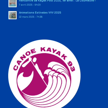
Rencontre de Kayak Polo 2025, 1er arrêt : La Courneuve !
7 avril 2025 - 9h20
Animations Estivales VVV 2025
22 mars 2025 - 7h38